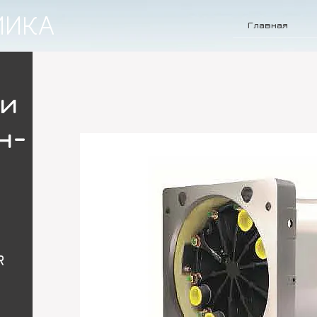
МИКА
Главная
 и
н-
R