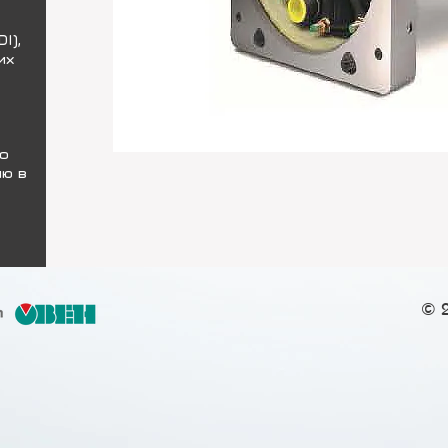
I),
их
о
ю в
© 